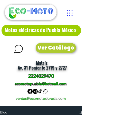
Motos eléctricas de Puebla México
Ver Catálogo
Matríz
Av. 31 Poniente 2719 y 2727
2224029470
ecomotopuebla@hotmail.com
ventas@ecomotodorada.com
Blog