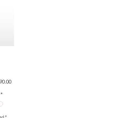
Precio
90.00
*
ad
*