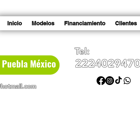
Inicio
Modelos
Financiamiento
Clientes
Tel:
e Puebla México
222402947
hotmail.com