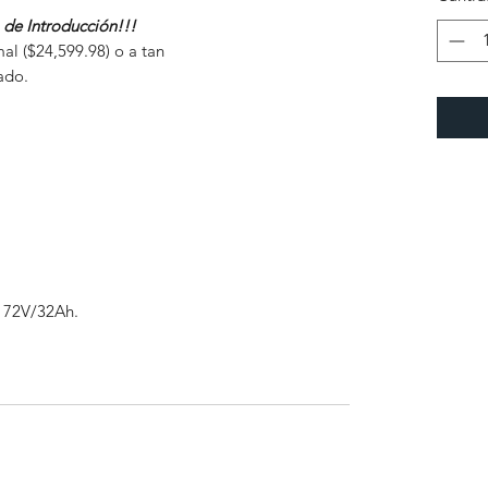
de Introducción!!!
al ($24,599.98) o a tan
ado.
e 72V/32Ah.