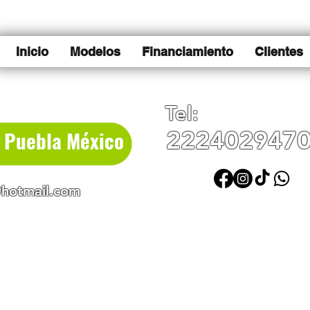
Inicio
Modelos
Financiamiento
Clientes
Tel:
e Puebla México
222402947
hotmail.com