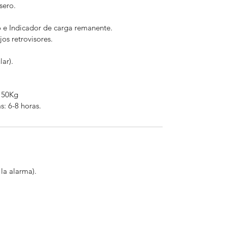
sero.
o e Indicador de carga remanente.
os retrovisores.
lar).
150Kg
s: 6-8 horas.
la alarma).