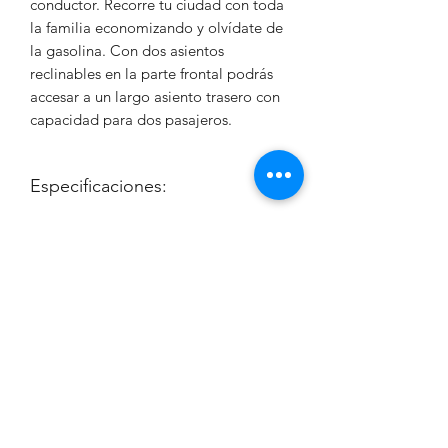
conductor. Recorre tu ciudad con toda
la familia economizando y olvídate de
la gasolina. Con dos asientos
reclinables en la parte frontal podrás
accesar a un largo asiento trasero con
capacidad para dos pasajeros.
Especificaciones:
Motor de 3000W de potencia.
Características:
Baterías de Lifepo4 60V con
capacidad a elegir.
Capacidad para hasta
Velocidad máxima: 50-55 Km/h.
Seguridad:
cuatro personas.
Autonomía por carga: A elegir,
Panel digital a color.
80Km.
Alarma con inmovilizador de motor.
Cámara de reversa independiente
Seguros eléctricos a control remoto.
al panel.
Radio AM/FM y Bluetooth.
Puerto USB.
Manos Libres