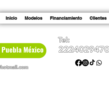
Inicio
Modelos
Financiamiento
Clientes
Tel:
e Puebla México
222402947
hotmail.com