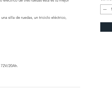
 eléctrico de tres ruedas esta es tu mejor
una silla de ruedas, un triciclo eléctrico,
e 72V/20Ah.